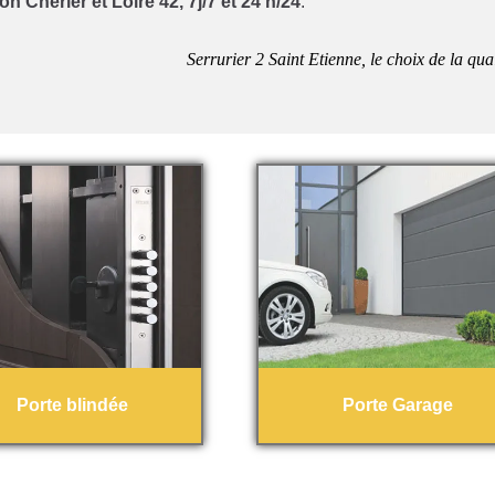
on Cherier et Loire 42, 7j/7 et 24 h/24
.
Serrurier 2 Saint Etienne, le choix de la qual
Porte blindée
Porte Garage