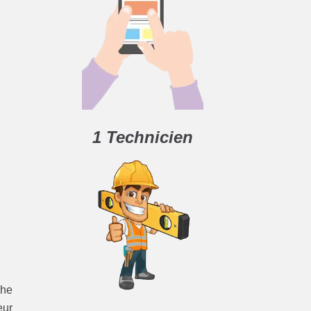
1 Technicien
che
eur