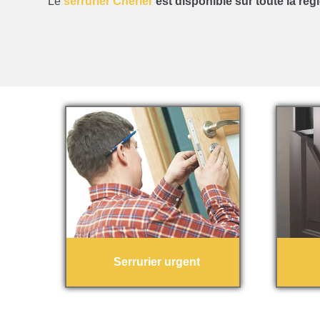
Le
serrurier Cherier
est disponible sur toute la régi
Serrurier urgent