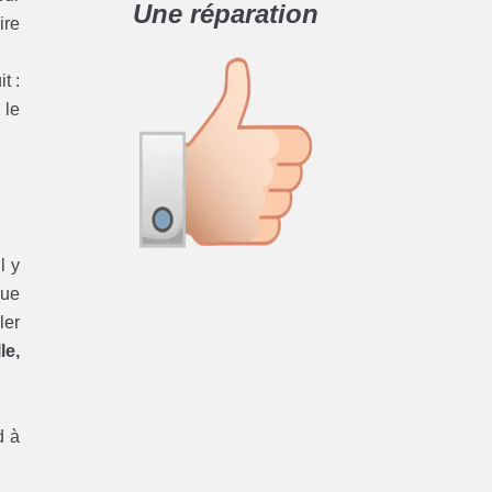
Une réparation
ire
t :
 le
l y
que
ler
le,
d à