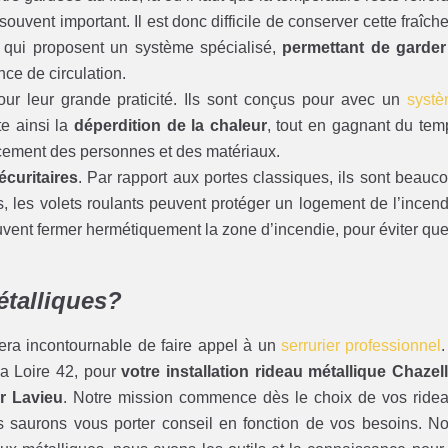
 souvent important. Il est donc difficile de conserver cette fraîche
s, qui proposent un système spécialisé,
permettant de garder
nce de circulation.
r leur grande praticité. Ils sont conçus pour avec un
syst
e ainsi la
déperdition de la chaleur
, tout en gagnant du tem
acement des personnes et des matériaux.
écuritaires
. Par rapport aux portes classiques, ils sont beauc
rs, les volets roulants peuvent protéger un logement de l’incend
uvent fermer hermétiquement la zone d’incendie, pour éviter que
étalliques?
sera incontournable de faire appel à un
serrurier professionnel
.
la Loire 42, pour
votre installation rideau métallique Chazel
r Lavieu
. Notre mission commence dès le choix de vos ride
 saurons vous porter conseil en fonction de vos besoins. N