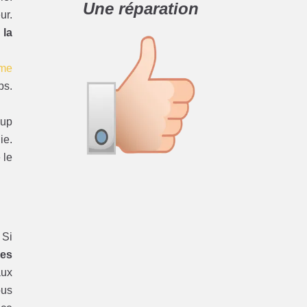
Une réparation
ur.
 la
ème
ps.
oup
ie.
 le
 Si
les
aux
ous