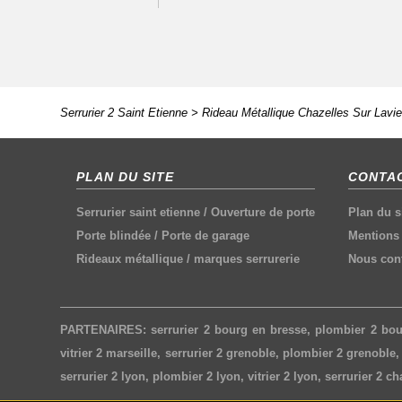
Serrurier 2 Saint Etienne
>
Rideau Métallique Chazelles Sur Lavi
PLAN DU SITE
CONTAC
Serrurier saint etienne
/
Ouverture de porte
Plan du s
Porte blindée
/
Porte de garage
Mentions 
Rideaux métallique
/
marques serrurerie
Nous cont
PARTENAIRES:
serrurier 2 bourg en bresse
,
plombier 2 bou
vitrier 2 marseille
,
serrurier 2 grenoble
,
plombier 2 grenoble
serrurier 2 lyon
,
plombier 2 lyon
,
vitrier 2 lyon
,
serrurier 2 c