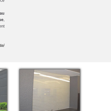
 ce
eau
ue
,
ent
ité