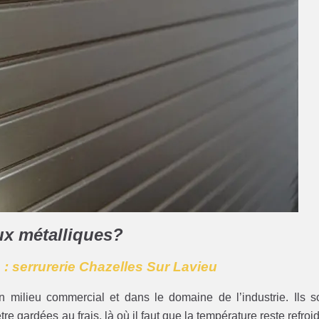
aux métalliques?
 : serrurerie Chazelles Sur Lavieu
n milieu commercial et dans le domaine de l’industrie. Ils s
re gardées au frais, là où il faut que la température reste refroid