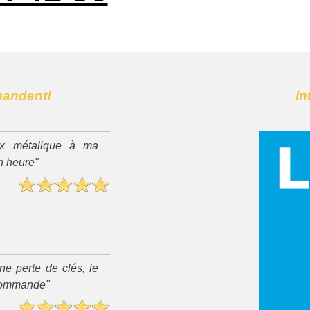
mandent!
In
x métalique à ma
n heure"
ne perte de clés, le
recommande"