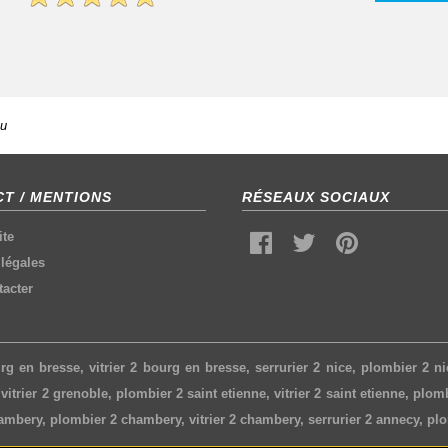
eu
T / MENTIONS
RÉSEAUX SOCIAUX
ite
légales
acter
rg en bresse
,
vitrier 2 bourg en bresse
,
serrurier 2 nice
,
plombier 2 ni
,
vitrier 2 grenoble
,
plombier 2 saint etienne
,
vitrier 2 saint etienne
,
plomb
hambery
,
plombier 2 chambery
,
vitrier 2 chambery
,
serrurier 2 annecy
,
plo