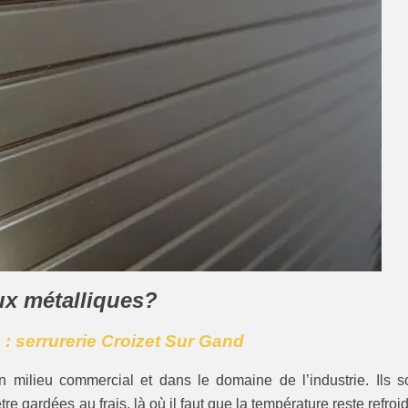
aux métalliques?
 : serrurerie Croizet Sur Gand
n milieu commercial et dans le domaine de l’industrie. Ils s
re gardées au frais, là où il faut que la température reste refroid