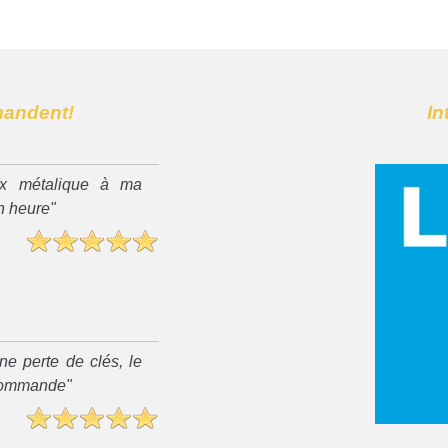
mandent!
In
x métalique à ma
n heure"
ne perte de clés, le
recommande"