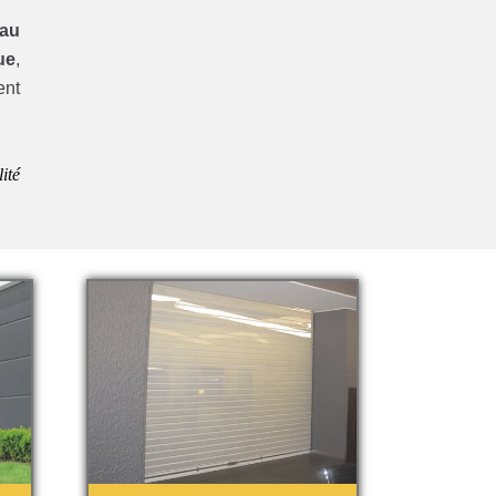
eau
ue
,
ent
ité