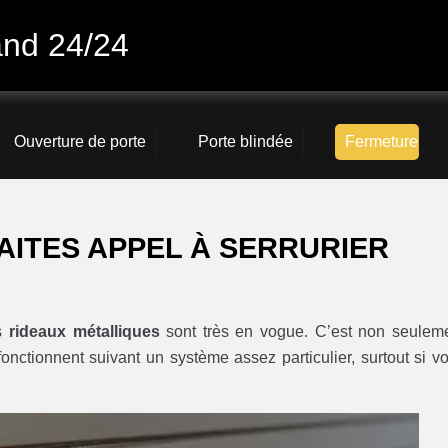
and 24/24
Ouverture de porte
Porte blindée
Fermeture
AITES APPEL À SERRURIER
es
rideaux métalliques
sont très en vogue. C’est non seulem
 fonctionnent suivant un système assez particulier, surtout si v