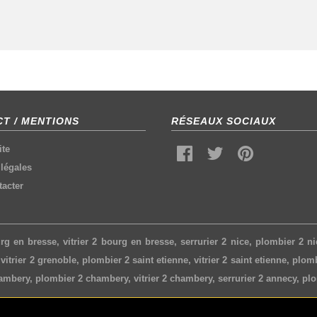
T / MENTIONS
RÉSEAUX SOCIAUX
ite
légales
acter
rg en bresse
,
vitrier 2 bourg en bresse
,
serrurier 2 nice
,
plombier 2 ni
,
vitrier 2 grenoble
,
plombier 2 saint etienne
,
vitrier 2 saint etienne
,
plomb
hambery
,
plombier 2 chambery
,
vitrier 2 chambery
,
serrurier 2 annecy
,
plo