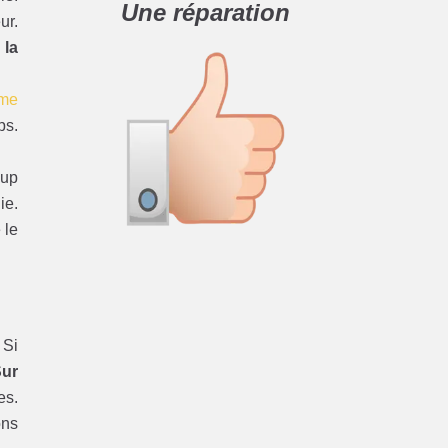
Une réparation
ur.
 la
ème
ps.
oup
ie.
 le
 Si
Sur
es.
ons