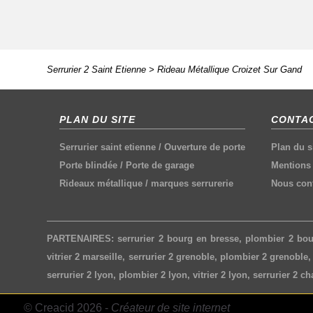
Serrurier 2 Saint Etienne
>
Rideau Métallique Croizet Sur Gand
PLAN DU SITE
CONTAC
Serrurier saint etienne
/
Ouverture de porte
Plan du s
Porte blindée
/
Porte de garage
Mentions 
Rideaux métallique
/
marques serrurerie
Nous cont
PARTENAIRES:
serrurier 2 bourg en bresse
,
plombier 2 bou
vitrier 2 marseille
,
serrurier 2 grenoble
,
plombier 2 grenoble
serrurier 2 lyon
,
plombier 2 lyon
,
vitrier 2 lyon
,
serrurier 2 c
© Creacid 2026 -
Créateur de site internet