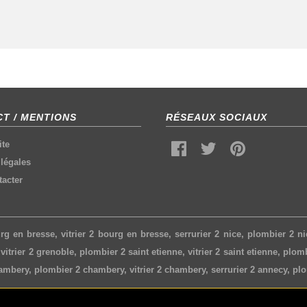
T / MENTIONS
RÉSEAUX SOCIAUX
ite
légales
acter
rg en bresse
,
vitrier 2 bourg en bresse
,
serrurier 2 nice
,
plombier 2 ni
,
vitrier 2 grenoble
,
plombier 2 saint etienne
,
vitrier 2 saint etienne
,
plomb
hambery
,
plombier 2 chambery
,
vitrier 2 chambery
,
serrurier 2 annecy
,
plo