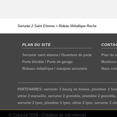
Serrurier 2 Saint Etienne
>
Rideau Métallique Roche
PLAN DU SITE
CONTAC
Serrurier saint etienne
/
Ouverture de porte
Plan du s
Porte blindée
/
Porte de garage
Mentions 
Rideaux métallique
/
marques serrurerie
Nous cont
PARTENAIRES:
serrurier 2 bourg en bresse
,
plombier 2 bou
vitrier 2 marseille
,
serrurier 2 grenoble
,
plombier 2 grenoble
serrurier 2 lyon
,
plombier 2 lyon
,
vitrier 2 lyon
,
serrurier 2 c
© Creacid 2026 -
Créateur de site internet