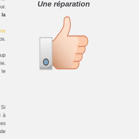
Une réparation
ur.
 la
ème
ps.
oup
ie.
 le
 Si
l à
des
 de