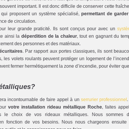
 souvent important. Il est donc difficile de conserver cette fraîche
s, qui proposent un système spécialisé,
permettant de garder
nce de circulation.
r leur grande praticité. Ils sont conçus pour avec un
syst
e ainsi la
déperdition de la chaleur
, tout en gagnant du tem
acement des personnes et des matériaux.
écuritaires
. Par rapport aux portes classiques, ils sont beauc
rs, les volets roulants peuvent protéger un logement de l’incend
uvent fermer hermétiquement la zone d’incendie, pour éviter que
étalliques?
sera incontournable de faire appel à un
serrurier professionnel
.
pour
votre installation rideau métallique Roche
, faites appe
s le choix de vos rideaux métalliques. Nous sommes 
 en fonction de vos besoins. Nous nous chargeons ensuite