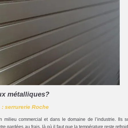
aux métalliques?
 : serrurerie Roche
n milieu commercial et dans le domaine de l’industrie. Ils s
re gardées au frais, là où il faut que la température reste refroid