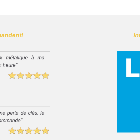
mandent!
In
x métalique à ma
n heure"
ne perte de clés, le
recommande"