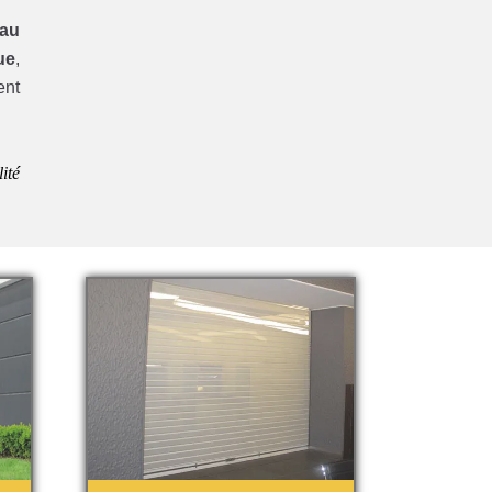
eau
ue
,
ent
ité